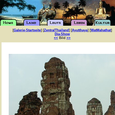
[
Galerie-Startseite
] [
ZentralThailand
] [
Ayutthaya
] [
WatMahathat
]
Dia-Show
<<
Bild
>>