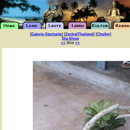
[
Galerie-Startseite
] [
ZentralThailand
] [
ChaAm
]
Dia-Show
<<
Bild
>>