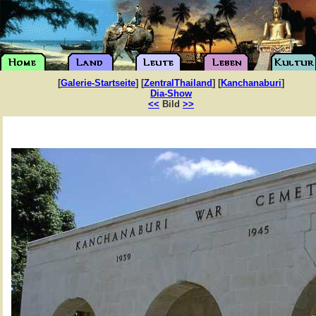
[
Galerie-Startseite
] [
ZentralThailand
] [
Kanchanaburi
]
Dia-Show
<<
Bild
>>