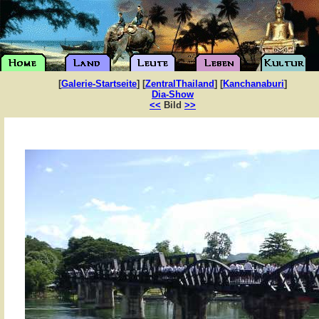
[
Galerie-Startseite
] [
ZentralThailand
] [
Kanchanaburi
]
Dia-Show
<<
Bild
>>