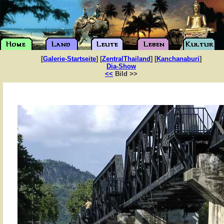
[
Galerie-Startseite
] [
ZentralThailand
] [
Kanchanaburi
]
Dia-Show
<<
Bild >>